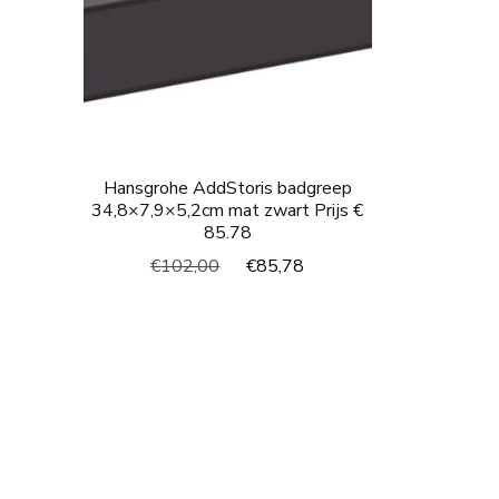
Hansgrohe AddStoris badgreep
34,8×7,9×5,2cm mat zwart Prijs €
85.78
Oorspronkelijke
Huidige
€
102,00
€
85,78
prijs
prijs
was:
is:
€102,00.
€85,78.