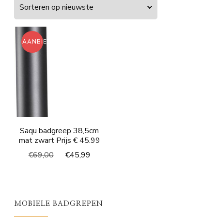
AANBIEDING!
Saqu badgreep 38,5cm
mat zwart Prijs € 45.99
Oorspronkelijke
Huidige
€
69,00
€
45,99
prijs
prijs
was:
is:
€69,00.
€45,99.
MOBIELE BADGREPEN