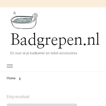
Badgrepen.nl
En voor al je badkamer en toilet accessoires
Home
Enig resultaat