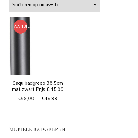
AANBIEDING!
Saqu badgreep 38,5cm
mat zwart Prijs € 45.99
Oorspronkelijke
Huidige
€
69,00
€
45,99
prijs
prijs
was:
is:
€69,00.
€45,99.
MOBIELE BADGREPEN