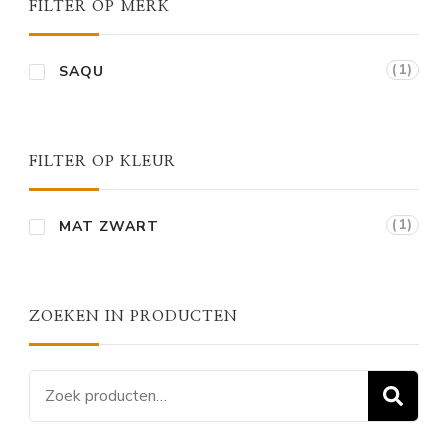
FILTER OP MERK
(1)
SAQU
FILTER OP KLEUR
(1)
MAT ZWART
ZOEKEN IN PRODUCTEN
Zoeken
Z
naar: