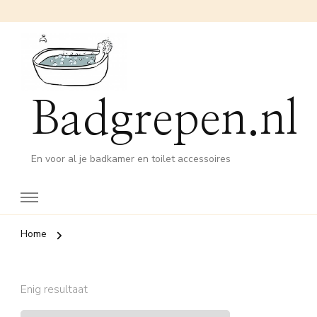
Badgrepen.nl
En voor al je badkamer en toilet accessoires
Home
Enig resultaat