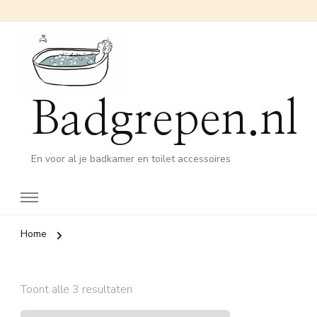
Badgrepen.nl
En voor al je badkamer en toilet accessoires
Home
Gesorteerd
Toont alle 3 resultaten
op