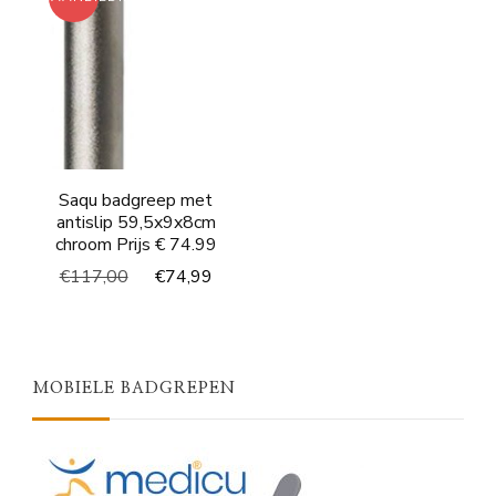
Saqu badgreep met
antislip 59,5x9x8cm
chroom Prijs € 74.99
Oorspronkelijke
Huidige
€
117,00
€
74,99
prijs
prijs
was:
is:
€117,00.
€74,99.
MOBIELE BADGREPEN