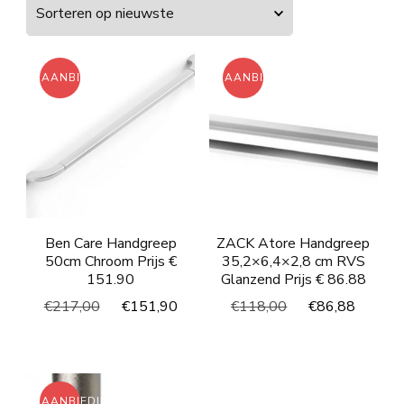
nieuwste
AANBIEDING!
AANBIEDING!
Ben Care Handgreep
ZACK Atore Handgreep
50cm Chroom Prijs €
35,2×6,4×2,8 cm RVS
151.90
Glanzend Prijs € 86.88
Oorspronkelijke
Huidige
Oorspronkelijke
Huidi
€
217,00
€
151,90
€
118,00
€
86,88
prijs
prijs
prijs
prijs
was:
is:
was:
is:
€217,00.
€151,90.
€118,00.
€86,8
AANBIEDING!