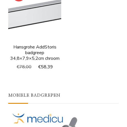
Hansgrohe AddStoris
badgreep
34,8×7,9×5,2cm chroom
Oorspronkelijke
Huidige
€
78,00
€
58,39
prijs
prijs
was:
is:
€78,00.
€58,39.
MOBIELE BADGREPEN