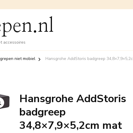
pen.nl
et accessoires
grepen niet mobiel
Hansgrohe AddStoris badgreep 34,8×7,9×5,2cm
Hansgrohe AddStoris
badgreep
34,8×7,9×5,2cm mat