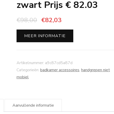
zwart Prijs € 82.03
Oorspronkelijke
Huidige
€
98,00
€
82,03
prijs
prijs
was:
is:
MEER INFORMATIE
€98,00.
€82,03.
Artikelnummer:
a9c87cd5a87d
Categorieën:
badkamer accessoires
,
handgrepen niet
mobiel
Aanvullende informatie