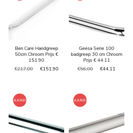
Ben Care Handgreep
Geesa Serie 100
50cm Chroom Prijs €
badgreep 30 cm Chroom
151.90
Prijs € 44.11
Oorspronkelijke
Huidige
Oorspronkelijke
Huidig
€
217,00
€
151,90
€
56,00
€
44,11
prijs
prijs
prijs
prijs
was:
is:
was:
is:
€217,00.
€151,90.
€56,00.
€44,11
AANBIEDING!
AANBIEDING!