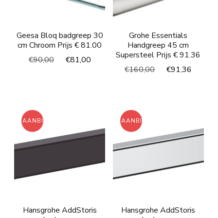
Geesa Bloq badgreep 30
Grohe Essentials
cm Chroom Prijs € 81.00
Handgreep 45 cm
Supersteel Prijs € 91.36
Oorspronkelijke
Huidige
€
90,00
€
81,00
Oorspronkelijke
Huidi
€
160,00
€
91,36
prijs
prijs
prijs
prijs
was:
is:
was:
is:
€90,00.
€81,00.
€160,00.
€91,3
AANBIEDING!
AANBIEDING!
Hansgrohe AddStoris
Hansgrohe AddStoris