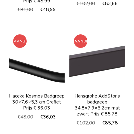
Prijs € 48.99
Oorspronkelijke
Huidi
€
102,00
€
83,66
Oorspronkelijke
Huidige
€
91,00
€
48,99
prijs
prijs
prijs
prijs
was:
is:
was:
is:
€102,00.
€83,6
€91,00.
€48,99.
AANBIEDING!
AANBIEDING!
Haceka Kosmos Badgreep
Hansgrohe AddStoris
30×7,6×5,3 cm Grafiet
badgreep
Prijs € 36.03
34,8×7,9×5,2cm mat
zwart Prijs € 85.78
Oorspronkelijke
Huidige
€
48,00
€
36,03
Oorspronkelijke
Huidi
€
102,00
€
85,78
prijs
prijs
prijs
prijs
was:
is: