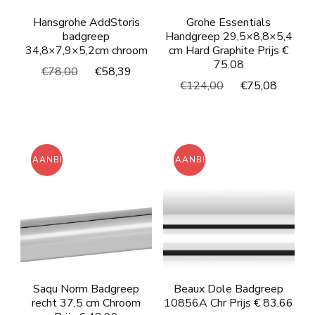
Hansgrohe AddStoris
Grohe Essentials
badgreep
Handgreep 29,5×8,8×5,4
34,8×7,9×5,2cm chroom
cm Hard Graphite Prijs €
75.08
Oorspronkelijke
Huidige
€
78,00
€
58,39
Oorspronkelijke
Huidi
€
124,00
€
75,08
prijs
prijs
prijs
prijs
was:
is:
was:
is:
€78,00.
€58,39.
€124,00.
€75,0
AANBIEDING!
AANBIEDING!
Saqu Norm Badgreep
Beaux Dole Badgreep
recht 37,5 cm Chroom
10856A Chr Prijs € 83.66