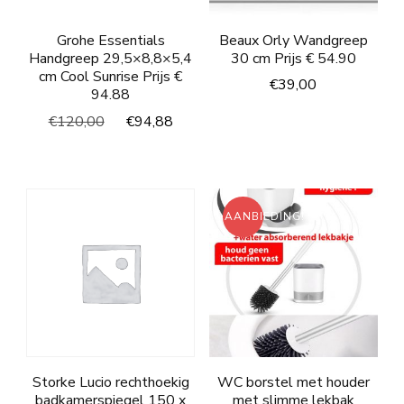
Grohe Essentials
Beaux Orly Wandgreep
Handgreep 29,5×8,8×5,4
30 cm Prijs € 54.90
cm Cool Sunrise Prijs €
€
39,00
94.88
Oorspronkelijke
Huidige
€
120,00
€
94,88
prijs
prijs
was:
is:
€120,00.
€94,88.
AANBIEDING!
Storke Lucio rechthoekig
WC borstel met houder
badkamerspiegel 150 x
met slimme lekbak