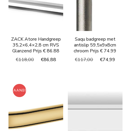
ZACK Atore Handgreep
Saqu badgreep met
35,2×6,4×2,8 cm RVS
antislip 59,5x9x8cm
Glanzend Prijs € 86.88
chroom Prijs € 74.99
Oorspronkelijke
Huidige
Oorspronkelijke
Huidi
€
118,00
€
86,88
€
117,00
€
74,99
prijs
prijs
prijs
prijs
was:
is:
was:
is:
€118,00.
€86,88.
€117,00.
€74,9
AANBIEDING!