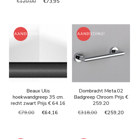
Oorspronkelijke
Huidige
€
120,00
€
73,95
was:
is:
prijs
prijs
€107,00.
€87,4
was:
is:
€120,00.
€73,95.
AANBIEDING!
AANBIEDING!
Beaux Ulis
Dornbracht Meta.02
hoekwandgreep 35 cm.
Badgreep Chroom Prijs €
recht zwart Prijs € 64.16
259.20
Oorspronkelijke
Huidige
Oorspronkelijke
Huidi
€
79,00
€
64,16
€
318,00
€
259,20
prijs
prijs
prijs
prijs
was:
is:
was:
is:
€79,00.
€64,16.
€318,00.
€259