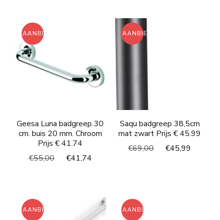
was:
is:
€48,00.
€36,03.
€102,00.
€85,7
AANBIEDING!
AANBIEDING!
Geesa Luna badgreep 30
Saqu badgreep 38,5cm
cm. buis 20 mm. Chroom
mat zwart Prijs € 45.99
Prijs € 41.74
Oorspronkelijke
Huidig
€
69,00
€
45,99
Oorspronkelijke
Huidige
€
55,00
€
41,74
prijs
prijs
prijs
prijs
was:
is:
was:
is:
€69,00.
€45,99
€55,00.
€41,74.
AANBIEDING!
AANBIEDING!