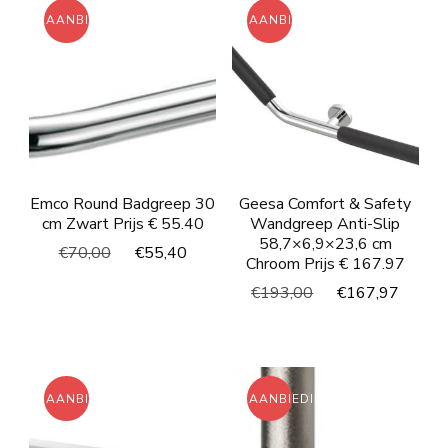
AANBIEDING!
AANBIEDING!
Emco Round Badgreep 30
Geesa Comfort & Safety
cm Zwart Prijs € 55.40
Wandgreep Anti-Slip
58,7×6,9×23,6 cm
Oorspronkelijke
Huidige
€
70,00
€
55,40
Chroom Prijs € 167.97
prijs
prijs
Oorspronkelijke
Huidi
€
193,00
€
167,97
was:
is:
prijs
prijs
€70,00.
€55,40.
was:
is:
€193,00.
€167
AANBIEDING!
AANBIEDING!