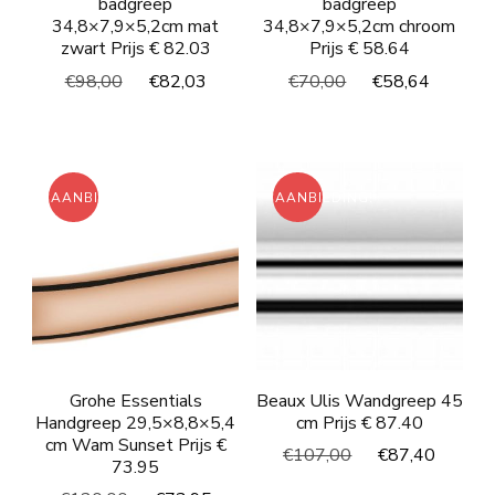
badgreep
badgreep
34,8×7,9×5,2cm mat
34,8×7,9×5,2cm chroom
zwart Prijs € 82.03
Prijs € 58.64
Oorspronkelijke
Huidige
Oorspronkelijke
Huidig
€
98,00
€
82,03
€
70,00
€
58,64
prijs
prijs
prijs
prijs
was:
is:
was:
is:
€98,00.
€82,03.
€70,00.
€58,64
AANBIEDING!
AANBIEDING!
Grohe Essentials
Beaux Ulis Wandgreep 45
Handgreep 29,5×8,8×5,4
cm Prijs € 87.40
cm Wam Sunset Prijs €
Oorspronkelijke
Huidi
€
107,00
€
87,40
73.95
prijs
prijs