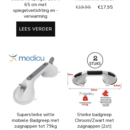
65 cm met
Oorspronkelijke
Huidig
€
19,95
€
17,95
spiegelverlichting en -
prijs
prijs
verwarming
was:
is:
€19,95.
€17,95
LEES VERDER
Supersterke witte
Sterke badgreep
mobiele Badgreep met
Chroom/Zwart met
zuignappen tot 79kg
zuignappen (2st)