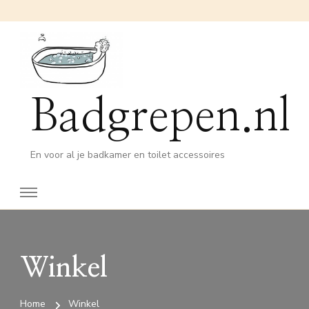
Badgrepen.nl
En voor al je badkamer en toilet accessoires
Winkel
Home
Winkel