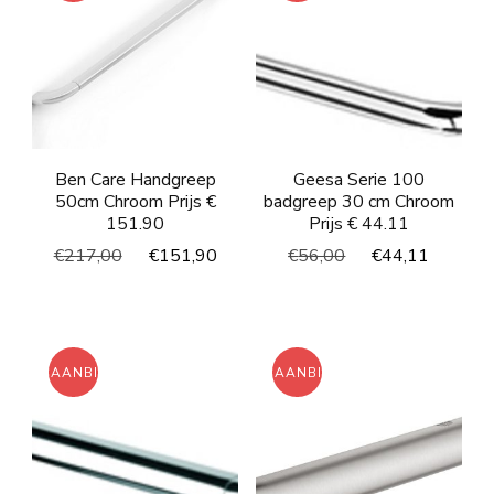
Ben Care Handgreep
Geesa Serie 100
50cm Chroom Prijs €
badgreep 30 cm Chroom
151.90
Prijs € 44.11
Oorspronkelijke
Huidige
Oorspronkelijke
Huidig
€
217,00
€
151,90
€
56,00
€
44,11
prijs
prijs
prijs
prijs
was:
is:
was:
is:
€217,00.
€151,90.
€56,00.
€44,11
AANBIEDING!
AANBIEDING!