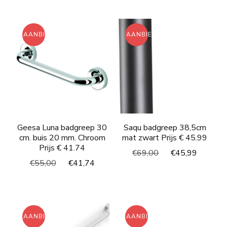
was:
is:
€48,00.
€36,03.
€102,00.
€85,7
AANBIEDING!
AANBIEDING!
Geesa Luna badgreep 30
Saqu badgreep 38,5cm
cm. buis 20 mm. Chroom
mat zwart Prijs € 45.99
Prijs € 41.74
Oorspronkelijke
Huidig
€
69,00
€
45,99
Oorspronkelijke
Huidige
€
55,00
€
41,74
prijs
prijs
prijs
prijs
was:
is:
was:
is:
€69,00.
€45,99
€55,00.
€41,74.
AANBIEDING!
AANBIEDING!