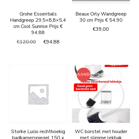
Grohe Essentials
Beaux Orly Wandgreep
Handgreep 29,5×8,8×5,4
30 cm Prijs € 54.90
cm Cool Sunrise Prijs €
€
39,00
94.88
Oorspronkelijke
Huidige
€
120,00
€
94,88
prijs
prijs
was:
is:
€120,00.
€94,88.
AANBIEDING!
Storke Lucio rechthoekig
WC borstel met houder
badkamerspiegel 150 x
met slimme lekbak