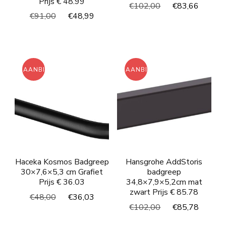
Prijs € 48.99
Oorspronkelijke
Huidi
€
102,00
€
83,66
Oorspronkelijke
Huidige
€
91,00
€
48,99
prijs
prijs
prijs
prijs
was:
is:
was:
is:
€102,00.
€83,6
€91,00.
€48,99.
AANBIEDING!
AANBIEDING!
Haceka Kosmos Badgreep
Hansgrohe AddStoris
30×7,6×5,3 cm Grafiet
badgreep
Prijs € 36.03
34,8×7,9×5,2cm mat
zwart Prijs € 85.78
Oorspronkelijke
Huidige
€
48,00
€
36,03
Oorspronkelijke
Huidi
€
102,00
€
85,78
prijs
prijs
prijs
prijs
was:
is: