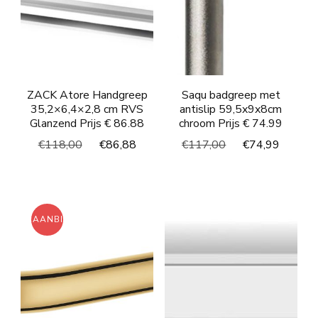
ZACK Atore Handgreep
Saqu badgreep met
35,2×6,4×2,8 cm RVS
antislip 59,5x9x8cm
Glanzend Prijs € 86.88
chroom Prijs € 74.99
Oorspronkelijke
Huidige
Oorspronkelijke
Huidi
€
118,00
€
86,88
€
117,00
€
74,99
prijs
prijs
prijs
prijs
was:
is:
was:
is:
€118,00.
€86,88.
€117,00.
€74,9
AANBIEDING!