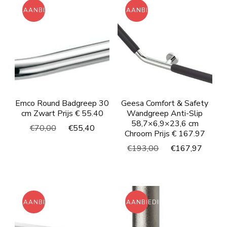
AANBIEDING!
AANBIEDING!
Emco Round Badgreep 30
Geesa Comfort & Safety
cm Zwart Prijs € 55.40
Wandgreep Anti-Slip
58,7×6,9×23,6 cm
Oorspronkelijke
Huidige
€
70,00
€
55,40
Chroom Prijs € 167.97
prijs
prijs
Oorspronkelijke
Huidi
€
193,00
€
167,97
was:
is:
prijs
prijs
€70,00.
€55,40.
was:
is:
€193,00.
€167
AANBIEDING!
AANBIEDING!