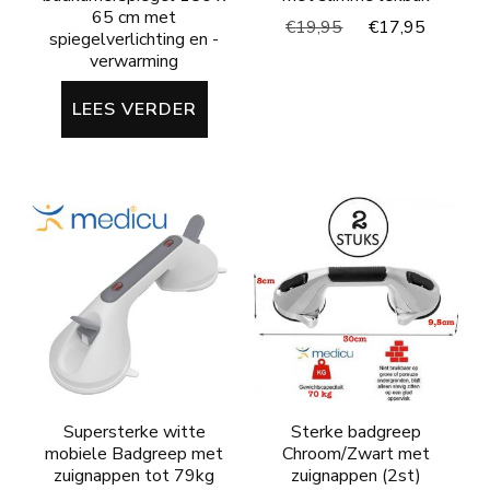
65 cm met
Oorspronkelijke
Huidig
€
19,95
€
17,95
spiegelverlichting en -
prijs
prijs
verwarming
was:
is:
€19,95.
€17,95
LEES VERDER
Supersterke witte
Sterke badgreep
mobiele Badgreep met
Chroom/Zwart met
zuignappen tot 79kg
zuignappen (2st)