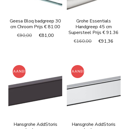
Geesa Bloq badgreep 30
Grohe Essentials
cm Chroom Prijs € 81.00
Handgreep 45 cm
Supersteel Prijs € 91.36
Oorspronkelijke
Huidige
€
90,00
€
81,00
Oorspronkelijke
Huidi
€
160,00
€
91,36
prijs
prijs
prijs
prijs
was:
is:
was:
is:
€90,00.
€81,00.
€160,00.
€91,3
AANBIEDING!
AANBIEDING!
Hansgrohe AddStoris
Hansgrohe AddStoris