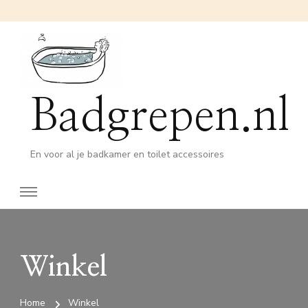
Badgrepen.nl
En voor al je badkamer en toilet accessoires
Winkel
Home
Winkel