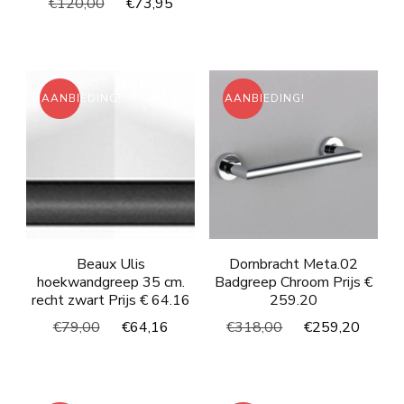
Oorspronkelijke
Huidige
€
120,00
€
73,95
was:
is:
prijs
prijs
€107,00.
€87,4
was:
is:
€120,00.
€73,95.
AANBIEDING!
AANBIEDING!
Beaux Ulis
Dornbracht Meta.02
hoekwandgreep 35 cm.
Badgreep Chroom Prijs €
recht zwart Prijs € 64.16
259.20
Oorspronkelijke
Huidige
Oorspronkelijke
Huidi
€
79,00
€
64,16
€
318,00
€
259,20
prijs
prijs
prijs
prijs
was:
is:
was:
is:
€79,00.
€64,16.
€318,00.
€259