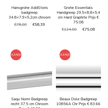
Hansgrohe AddStoris
Grohe Essentials
badgreep
Handgreep 29,5×8,8×5,4
34,8×7,9×5,2cm chroom
cm Hard Graphite Prijs €
75.08
Oorspronkelijke
Huidige
€
78,00
€
58,39
Oorspronkelijke
Huidi
€
124,00
€
75,08
prijs
prijs
prijs
prijs
was:
is:
was:
is:
€78,00.
€58,39.
€124,00.
€75,0
AANBIEDING!
AANBIEDING!
Saqu Norm Badgreep
Beaux Dole Badgreep
recht 37,5 cm Chroom
10856A Chr Prijs € 83.66