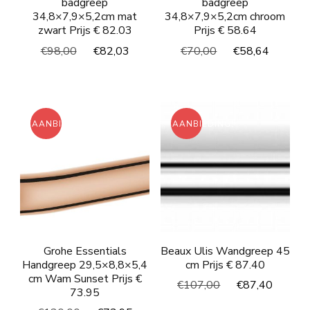
badgreep
badgreep
34,8×7,9×5,2cm mat
34,8×7,9×5,2cm chroom
zwart Prijs € 82.03
Prijs € 58.64
Oorspronkelijke
Huidige
Oorspronkelijke
Huidig
€
98,00
€
82,03
€
70,00
€
58,64
prijs
prijs
prijs
prijs
was:
is:
was:
is:
€98,00.
€82,03.
€70,00.
€58,64
AANBIEDING!
AANBIEDING!
Grohe Essentials
Beaux Ulis Wandgreep 45
Handgreep 29,5×8,8×5,4
cm Prijs € 87.40
cm Wam Sunset Prijs €
Oorspronkelijke
Huidi
€
107,00
€
87,40
73.95
prijs
prijs