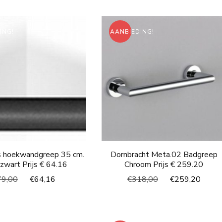
was:
is:
was:
is:
€70,00.
€58,64.
€120,00.
€73,
ING!
AANBIEDING!
s hoekwandgreep 35 cm.
Dornbracht Meta.02 Badgreep
 zwart Prijs € 64.16
Chroom Prijs € 259.20
Oorspronkelijke
Huidige
Oorspronkelijke
Huid
79,00
€
64,16
€
318,00
€
259,20
prijs
prijs
prijs
prijs
was:
is:
was:
is:
€79,00.
€64,16.
€318,00.
€259