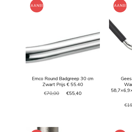
AANBIEDING!
AANBIED
Emco Round Badgreep 30 cm
Gees
Zwart Prijs € 55.40
Wan
58,7×6,9×
Oorspronkelijke
Huidige
€
70,00
€
55,40
prijs
prijs
€
1
was:
is:
€70,00.
€55,40.