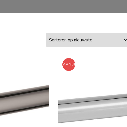
ING!
AANBIEDING!