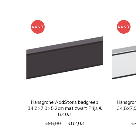
prijs
prijs
was:
is:
€56,00.
€44,11.
AANBIEDING!
AANBIED
Hansgrohe AddStoris badgreep
Hansgro
34,8×7,9×5,2cm mat zwart Prijs €
34,8×7,9
82.03
Oorspronkelijke
Huidige
€
98,00
€
82,03
€
prijs
prijs