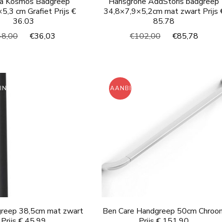
a Kosmos Badgreep
Hansgrohe AddStoris badgreep
5,3 cm Grafiet Prijs €
34,8×7,9×5,2cm mat zwart Prijs 
36.03
85.78
Oorspronkelijke
Huidige
Oorspronkelijke
Huidi
48,00
€
36,03
€
102,00
€
85,78
prijs
prijs
prijs
prijs
was:
is:
was:
is:
€48,00.
€36,03.
€102,00.
€85,
ING!
AANBIEDING!
reep 38,5cm mat zwart
Ben Care Handgreep 50cm Chroo
Prijs € 45.99
Prijs € 151.90