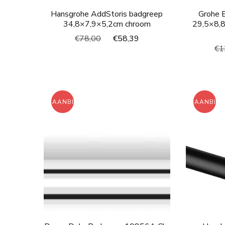
Hansgrohe AddStoris badgreep
Grohe 
34,8×7,9×5,2cm chroom
29,5×8,8
Oorspronkelijke
Huidige
€
78,00
€
58,39
€
1
prijs
prijs
was:
is:
€78,00.
€58,39.
AANBIEDING!
AANBIED