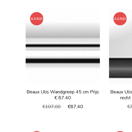
was:
is:
€98,00.
€82,03.
AANBIEDING!
AANBIED
Beaux Ulis Wandgreep 45 cm Prijs
Beaux Uli
€ 87.40
recht
Oorspronkelijke
Huidige
€
107,00
€
87,40
€
prijs
prijs
was:
is:
€107,00.
€87,40.