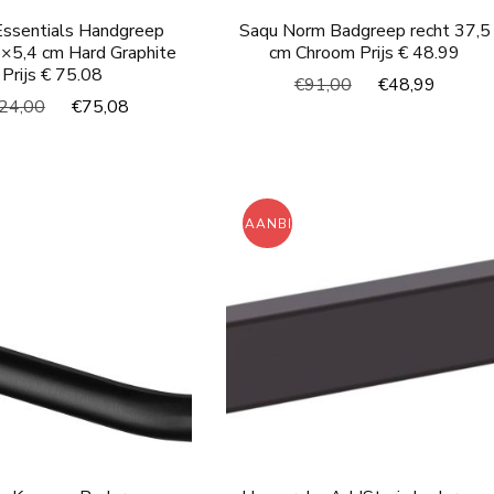
Essentials Handgreep
Saqu Norm Badgreep recht 37,5
×5,4 cm Hard Graphite
cm Chroom Prijs € 48.99
Prijs € 75.08
Oorspronkelijke
Huidi
€
91,00
€
48,99
Oorspronkelijke
Huidige
24,00
€
75,08
prijs
prijs
prijs
prijs
was:
is:
was:
is:
€91,00.
€48,9
€124,00.
€75,08.
ING!
AANBIEDING!