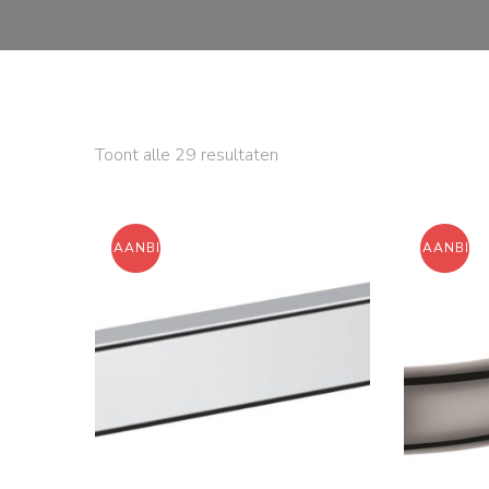
Gesorteerd
Toont alle 29 resultaten
op
nieuwste
AANBIEDING!
AANBIED