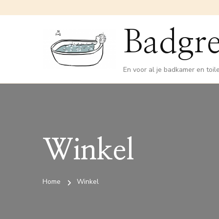
Badgre
En voor al je badkamer en toil
Winkel
Home
Winkel