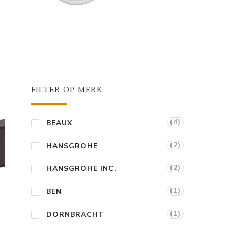
ge
9.
FILTER OP MERK
(4)
BEAUX
(2)
HANSGROHE
(2)
HANSGROHE INC.
(1)
BEN
(1)
DORNBRACHT