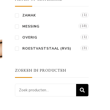
36.
(1)
ZAMAK
(18)
MESSING
(1)
OVERIG
(3)
ROESTVASTSTAAL (RVS)
ZOEKEN IN PRODUCTEN
Zoeken
ZOEKEN
naar:
ge