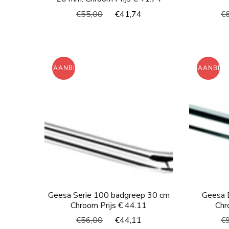
Oorspronkelijke
Huidige
€
55,00
€
41,74
€
prijs
prijs
was:
is:
€55,00.
€41,74.
AANBIEDING!
AANBIED
Geesa Serie 100 badgreep 30 cm
Geesa 
Chroom Prijs € 44.11
Chr
Oorspronkelijke
Huidige
€
56,00
€
44,11
€