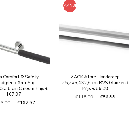
ING!
AANBIEDING!
a Comfort & Safety
ZACK Atore Handgreep
dgreep Anti-Slip
35,2×6,4×2,8 cm RVS Glanzend
23,6 cm Chroom Prijs €
Prijs € 86.88
167.97
Oorspronkelijke
Huidi
€
118,00
€
86,88
Oorspronkelijke
Huidige
93,00
€
167,97
prijs
prijs
prijs
prijs
was:
is:
was:
is:
€118,00.
€86,
€193,00.
€167,97.