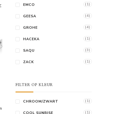
(1)
EMCO
€
(4)
GEESA
ge
(4)
GROHE
78.
(1)
HACEKA
(3)
SAQU
(1)
ZACK
FILTER OP KLEUR
(1)
CHROOM/ZWART
m
(1)
COOL SUNRISE