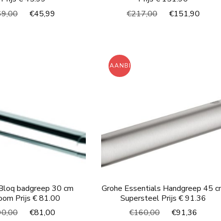
Oorspronkelijke
Huidige
Oorspronkelijke
Huid
69,00
€
45,99
€
217,00
€
151,90
prijs
prijs
prijs
prijs
was:
is:
was:
is:
€69,00.
€45,99.
€217,00.
€151
ING!
AANBIEDING!
Bloq badgreep 30 cm
Grohe Essentials Handgreep 45 c
oom Prijs € 81.00
Supersteel Prijs € 91.36
Oorspronkelijke
Huidige
Oorspronkelijke
Huidi
90,00
€
81,00
€
160,00
€
91,36