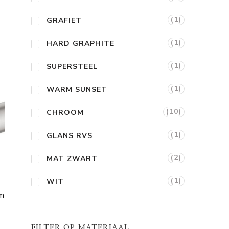
ige
(1)
GRAFIET
(1)
HARD GRAPHITE
,90.
(1)
SUPERSTEEL
(1)
WARM SUNSET
(10)
CHROOM
(1)
GLANS RVS
(2)
MAT ZWART
(1)
WIT
m
ge
FILTER OP MATERIAAL