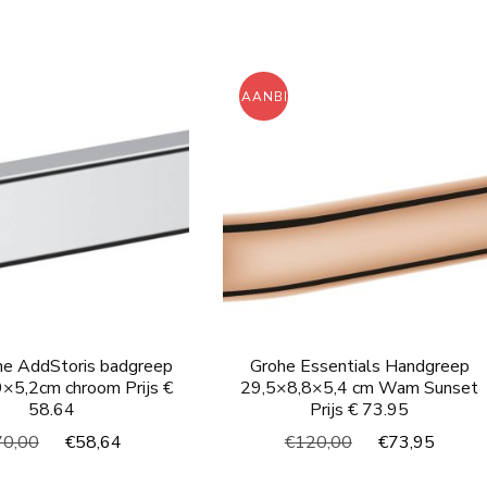
prijs
prijs
prijs
prijs
was:
is:
was:
is:
€90,00.
€81,00.
€160,00.
€91,
ING!
AANBIEDING!
he AddStoris badgreep
Grohe Essentials Handgreep
×5,2cm chroom Prijs €
29,5×8,8×5,4 cm Wam Sunset
58.64
Prijs € 73.95
Oorspronkelijke
Huidige
Oorspronkelijke
Huidi
70,00
€
58,64
€
120,00
€
73,95
prijs
prijs
prijs
prijs