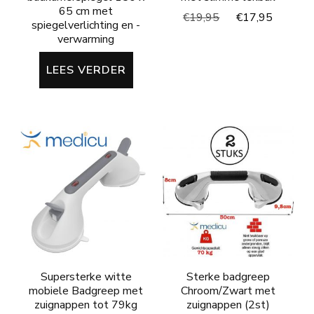
65 cm met
Oorspronkelijke
Huidig
€
19,95
€
17,95
spiegelverlichting en -
prijs
prijs
verwarming
was:
is:
€19,95.
€17,95
LEES VERDER
Supersterke witte
Sterke badgreep
mobiele Badgreep met
Chroom/Zwart met
zuignappen tot 79kg
zuignappen (2st)