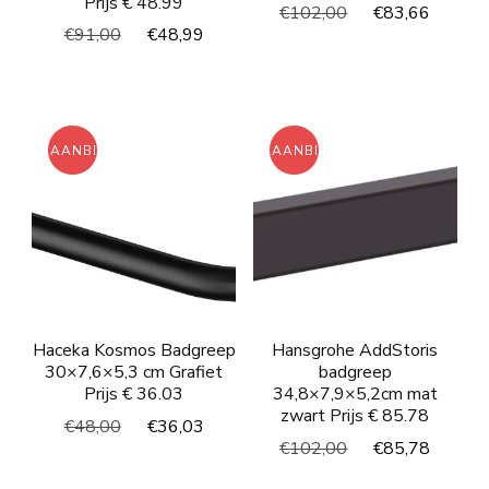
Prijs € 48.99
Oorspronkelijke
Huidi
€
102,00
€
83,66
Oorspronkelijke
Huidige
€
91,00
€
48,99
prijs
prijs
prijs
prijs
was:
is:
was:
is:
€102,00.
€83,6
€91,00.
€48,99.
AANBIEDING!
AANBIEDING!
Haceka Kosmos Badgreep
Hansgrohe AddStoris
30×7,6×5,3 cm Grafiet
badgreep
Prijs € 36.03
34,8×7,9×5,2cm mat
zwart Prijs € 85.78
Oorspronkelijke
Huidige
€
48,00
€
36,03
Oorspronkelijke
Huidi
€
102,00
€
85,78
prijs
prijs
prijs
prijs
was:
is: