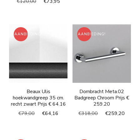
Oorspronkelijke
Huidige
€
120,00
€
73,95
was:
is:
prijs
prijs
€107,00.
€87,4
was:
is:
€120,00.
€73,95.
AANBIEDING!
AANBIEDING!
Beaux Ulis
Dornbracht Meta.02
hoekwandgreep 35 cm.
Badgreep Chroom Prijs €
recht zwart Prijs € 64.16
259.20
Oorspronkelijke
Huidige
Oorspronkelijke
Huidi
€
79,00
€
64,16
€
318,00
€
259,20
prijs
prijs
prijs
prijs
was:
is:
was:
is:
€79,00.
€64,16.
€318,00.
€259