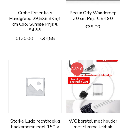
Grohe Essentials
Beaux Orly Wandgreep
Handgreep 29,5×8,8×5,4
30 cm Prijs € 54.90
cm Cool Sunrise Prijs €
€
39,00
94.88
Oorspronkelijke
Huidige
€
120,00
€
94,88
prijs
prijs
was:
is:
€120,00.
€94,88.
AANBIEDING!
Storke Lucio rechthoekig
WC borstel met houder
badkamerspiegel 150 x
met slimme lekbak