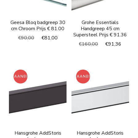
Geesa Bloq badgreep 30
Grohe Essentials
cm Chroom Prijs € 81.00
Handgreep 45 cm
Supersteel Prijs € 91.36
Oorspronkelijke
Huidige
€
90,00
€
81,00
Oorspronkelijke
Huidi
€
160,00
€
91,36
prijs
prijs
prijs
prijs
was:
is:
was:
is:
€90,00.
€81,00.
€160,00.
€91,3
AANBIEDING!
AANBIEDING!
Hansgrohe AddStoris
Hansgrohe AddStoris