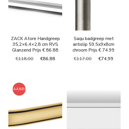
ZACK Atore Handgreep
Saqu badgreep met
35,2×6,4×2,8 cm RVS
antislip 59,5x9x8cm
Glanzend Prijs € 86.88
chroom Prijs € 74.99
Oorspronkelijke
Huidige
Oorspronkelijke
Huidi
€
118,00
€
86,88
€
117,00
€
74,99
prijs
prijs
prijs
prijs
was:
is:
was:
is:
€118,00.
€86,88.
€117,00.
€74,9
AANBIEDING!