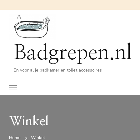
Badgrepen.nl
En voor al je badkamer en toilet accessoires
Winkel
Home
Winkel