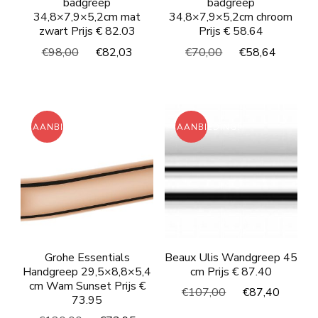
badgreep
badgreep
34,8×7,9×5,2cm mat
34,8×7,9×5,2cm chroom
zwart Prijs € 82.03
Prijs € 58.64
Oorspronkelijke
Huidige
Oorspronkelijke
Huidig
€
98,00
€
82,03
€
70,00
€
58,64
prijs
prijs
prijs
prijs
was:
is:
was:
is:
€98,00.
€82,03.
€70,00.
€58,64
AANBIEDING!
AANBIEDING!
Grohe Essentials
Beaux Ulis Wandgreep 45
Handgreep 29,5×8,8×5,4
cm Prijs € 87.40
cm Wam Sunset Prijs €
Oorspronkelijke
Huidi
€
107,00
€
87,40
73.95
prijs
prijs