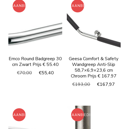
AANBIEDING!
AANBIEDING!
Emco Round Badgreep 30
Geesa Comfort & Safety
cm Zwart Prijs € 55.40
Wandgreep Anti-Slip
58,7×6,9×23,6 cm
Oorspronkelijke
Huidige
€
70,00
€
55,40
Chroom Prijs € 167.97
prijs
prijs
Oorspronkelijke
Huidi
€
193,00
€
167,97
was:
is:
prijs
prijs
€70,00.
€55,40.
was:
is:
€193,00.
€167
AANBIEDING!
AANBIEDING!