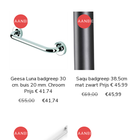
was:
is:
€48,00.
€36,03.
€102,00.
€85,7
AANBIEDING!
AANBIEDING!
Geesa Luna badgreep 30
Saqu badgreep 38,5cm
cm. buis 20 mm. Chroom
mat zwart Prijs € 45.99
Prijs € 41.74
Oorspronkelijke
Huidig
€
69,00
€
45,99
Oorspronkelijke
Huidige
€
55,00
€
41,74
prijs
prijs
prijs
prijs
was:
is:
was:
is:
€69,00.
€45,99
€55,00.
€41,74.
AANBIEDING!
AANBIEDING!