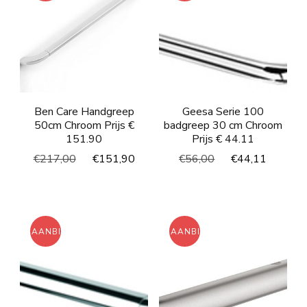
Ben Care Handgreep
Geesa Serie 100
50cm Chroom Prijs €
badgreep 30 cm Chroom
151.90
Prijs € 44.11
Oorspronkelijke
Huidige
Oorspronkelijke
Huidig
€
217,00
€
151,90
€
56,00
€
44,11
prijs
prijs
prijs
prijs
was:
is:
was:
is:
€217,00.
€151,90.
€56,00.
€44,11
AANBIEDING!
AANBIEDING!