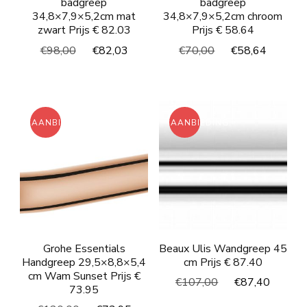
badgreep
badgreep
34,8×7,9×5,2cm mat
34,8×7,9×5,2cm chroom
zwart Prijs € 82.03
Prijs € 58.64
Oorspronkelijke
Huidige
Oorspronkelijke
Huidig
€
98,00
€
82,03
€
70,00
€
58,64
prijs
prijs
prijs
prijs
was:
is:
was:
is:
€98,00.
€82,03.
€70,00.
€58,64
AANBIEDING!
AANBIEDING!
Grohe Essentials
Beaux Ulis Wandgreep 45
Handgreep 29,5×8,8×5,4
cm Prijs € 87.40
cm Wam Sunset Prijs €
Oorspronkelijke
Huidi
€
107,00
€
87,40
73.95
prijs
prijs