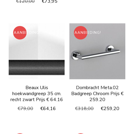
Oorspronkelijke
Huidige
€
120,00
€
73,95
was:
is:
prijs
prijs
€107,00.
€87,4
was:
is:
€120,00.
€73,95.
AANBIEDING!
AANBIEDING!
Beaux Ulis
Dornbracht Meta.02
hoekwandgreep 35 cm.
Badgreep Chroom Prijs €
recht zwart Prijs € 64.16
259.20
Oorspronkelijke
Huidige
Oorspronkelijke
Huidi
€
79,00
€
64,16
€
318,00
€
259,20
prijs
prijs
prijs
prijs
was:
is:
was:
is:
€79,00.
€64,16.
€318,00.
€259