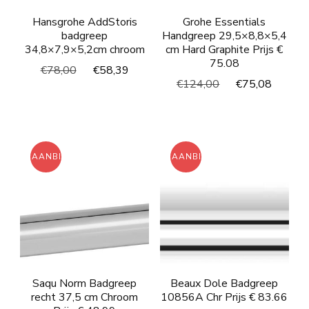
Hansgrohe AddStoris
Grohe Essentials
badgreep
Handgreep 29,5×8,8×5,4
34,8×7,9×5,2cm chroom
cm Hard Graphite Prijs €
75.08
Oorspronkelijke
Huidige
€
78,00
€
58,39
Oorspronkelijke
Huidi
€
124,00
€
75,08
prijs
prijs
prijs
prijs
was:
is:
was:
is:
€78,00.
€58,39.
€124,00.
€75,0
AANBIEDING!
AANBIEDING!
Saqu Norm Badgreep
Beaux Dole Badgreep
recht 37,5 cm Chroom
10856A Chr Prijs € 83.66