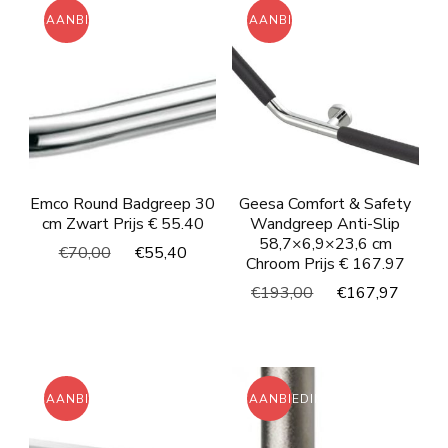
AANBIEDING!
AANBIEDING!
Emco Round Badgreep 30
Geesa Comfort & Safety
cm Zwart Prijs € 55.40
Wandgreep Anti-Slip
58,7×6,9×23,6 cm
Oorspronkelijke
Huidige
€
70,00
€
55,40
Chroom Prijs € 167.97
prijs
prijs
Oorspronkelijke
Huidi
€
193,00
€
167,97
was:
is:
prijs
prijs
€70,00.
€55,40.
was:
is:
€193,00.
€167
AANBIEDING!
AANBIEDING!