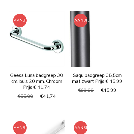
was:
is:
€48,00.
€36,03.
€102,00.
€85,7
AANBIEDING!
AANBIEDING!
Geesa Luna badgreep 30
Saqu badgreep 38,5cm
cm. buis 20 mm. Chroom
mat zwart Prijs € 45.99
Prijs € 41.74
Oorspronkelijke
Huidig
€
69,00
€
45,99
Oorspronkelijke
Huidige
€
55,00
€
41,74
prijs
prijs
prijs
prijs
was:
is:
was:
is:
€69,00.
€45,99
€55,00.
€41,74.
AANBIEDING!
AANBIEDING!