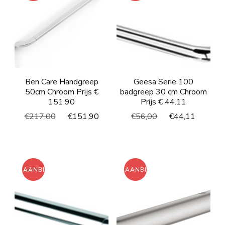
Ben Care Handgreep
Geesa Serie 100
50cm Chroom Prijs €
badgreep 30 cm Chroom
151.90
Prijs € 44.11
Oorspronkelijke
Huidige
Oorspronkelijke
Huidig
€
217,00
€
151,90
€
56,00
€
44,11
prijs
prijs
prijs
prijs
was:
is:
was:
is:
€217,00.
€151,90.
€56,00.
€44,11
AANBIEDING!
AANBIEDING!