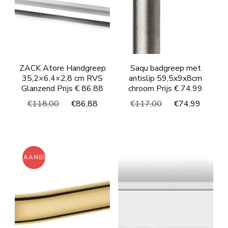
ZACK Atore Handgreep
Saqu badgreep met
35,2×6,4×2,8 cm RVS
antislip 59,5x9x8cm
Glanzend Prijs € 86.88
chroom Prijs € 74.99
Oorspronkelijke
Huidige
Oorspronkelijke
Huidi
€
118,00
€
86,88
€
117,00
€
74,99
prijs
prijs
prijs
prijs
was:
is:
was:
is:
€118,00.
€86,88.
€117,00.
€74,9
AANBIEDING!