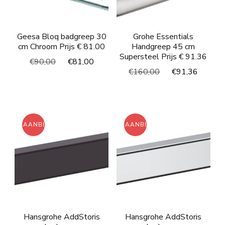
Geesa Bloq badgreep 30
Grohe Essentials
cm Chroom Prijs € 81.00
Handgreep 45 cm
Supersteel Prijs € 91.36
Oorspronkelijke
Huidige
€
90,00
€
81,00
Oorspronkelijke
Huidi
€
160,00
€
91,36
prijs
prijs
prijs
prijs
was:
is:
was:
is:
€90,00.
€81,00.
€160,00.
€91,3
AANBIEDING!
AANBIEDING!
Hansgrohe AddStoris
Hansgrohe AddStoris