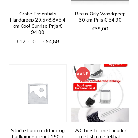
Grohe Essentials
Beaux Orly Wandgreep
Handgreep 29,5×8,8×5,4
30 cm Prijs € 54.90
cm Cool Sunrise Prijs €
€
39,00
94.88
Oorspronkelijke
Huidige
€
120,00
€
94,88
prijs
prijs
was:
is:
€120,00.
€94,88.
AANBIEDING!
Storke Lucio rechthoekig
WC borstel met houder
badkamerspiegel 150 x
met slimme lekbak