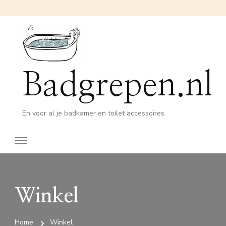
Badgrepen.nl
En voor al je badkamer en toilet accessoires
Winkel
Home
Winkel