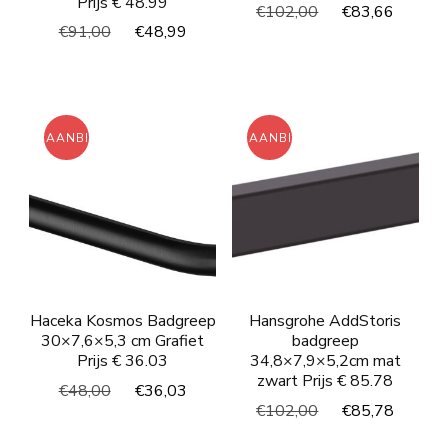
Prijs € 48.99
Oorspronkelijke
Huidi
€
102,00
€
83,66
Oorspronkelijke
Huidige
€
91,00
€
48,99
prijs
prijs
prijs
prijs
was:
is:
was:
is:
€102,00.
€83,6
€91,00.
€48,99.
AANBIEDING!
AANBIEDING!
Haceka Kosmos Badgreep
Hansgrohe AddStoris
30×7,6×5,3 cm Grafiet
badgreep
Prijs € 36.03
34,8×7,9×5,2cm mat
zwart Prijs € 85.78
Oorspronkelijke
Huidige
€
48,00
€
36,03
Oorspronkelijke
Huidi
€
102,00
€
85,78
prijs
prijs
prijs
prijs
was:
is: