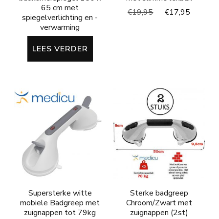
65 cm met
Oorspronkelijke
Huidig
€
19,95
€
17,95
spiegelverlichting en -
prijs
prijs
verwarming
was:
is:
€19,95.
€17,95
LEES VERDER
Supersterke witte
Sterke badgreep
mobiele Badgreep met
Chroom/Zwart met
zuignappen tot 79kg
zuignappen (2st)